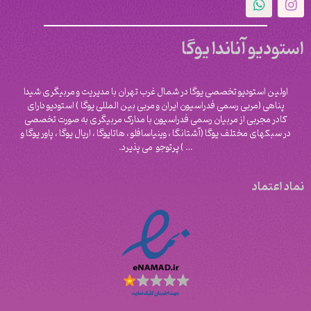
استودیو آناندا یوگا
اولین استودیو تخصصی یوگا در شمال غرب تهران با مدیریت و مربیگری شیدا
پناهی (مربی رسمی فدراسیون ایران و مربی بین المللی یوگا ) استودیو دارای
کادر مجربی از مربیان رسمی فدراسیون با مدارک مربیگری به صورت تخصصی
در سبکهای مختلف یوگا (آشتانگا ، وینیاسافلو ، هاتایوگا ، اریال یوگا ، پاور یوگا و
‌… ) پرتوجو می پذیرد.
نماد اعتماد