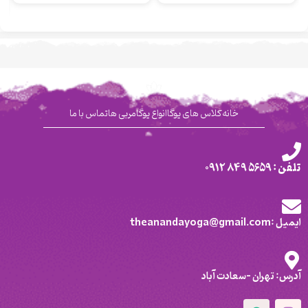
خانه
کلاس های یوگا
انواع یوگا
مربی ها
تماس با ما
تلفن : 5659 849 0912
ایمیل :theanandayoga@gmail.com
آدرس: تهران -سعادت آباد