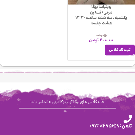
وینیاسا یوگا
مربی: نسترن
یکشنبه، سه شنبه ساعت 12:30
هشت جلسه
وینیاسا
4.000.000
تومان
ثبت نام کلاس
خانه
کلاس های یوگا
انواع یوگا
مربی ها
تماس با ما
تلفن : 5659 849 0912