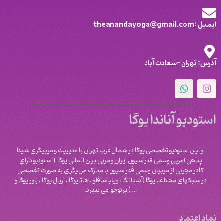
ایمیل :theanandayoga@gmail.com
آدرس: تهران -سعادت آباد
استودیو آناندا یوگا
اولین استودیو تخصصی یوگا در شمال غرب تهران با مدیریت و مربیگری شیدا
پناهی (مربی رسمی فدراسیون ایران و مربی بین المللی یوگا ) استودیو دارای
کادر مجربی از مربیان رسمی فدراسیون با مدارک مربیگری به صورت تخصصی
در سبکهای مختلف یوگا (آشتانگا ، وینیاسافلو ، هاتایوگا ، اریال یوگا ، پاور یوگا و
‌… ) پرتوجو می پذیرد.
نماد اعتماد