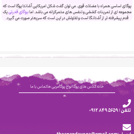
یوگای اساسی همراه با عضلات قوی. می توان گفت شکل امریکایی آشانتا یوگا است که
مجموعه ای از تمرینات کششی و تنفس های متمرکزانه می باشد. اما
یوگای قدرتی
یک
قدم پیشرفته تر از آشتانگا است و تفاوتش در این است که سریعتر صورت می گیرد.
خانه
کلاس های یوگا
انواع یوگا
مربی ها
تماس با ما
تلفن : 5659 849 0912