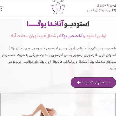
عبور به ناوبری
رفتن به محتوای اصلی
استودیــو
آنانـدا یوگـــــا
اولین استودیو
تخصصی یوگا
در شمال غرب تهران سعادت آباد
با مدیریت و مربیگری شیدا پناهی (مربی رسمی فدراسیون ایران و مربی بین المللی یوگا )
استودیو دارای کادر مجربی از مربیان رسمی فدراسیون با مدارک مربیگری به صورت تخصصی در
سبکهای مختلف یوگا (آشتانگا ، وینیاسافلو ، هاتایوگا ، اریال یوگا ، پاور یوگا و ‌… ) پرتوجو می
پذیرد.
ثبت نام در کلاس ها