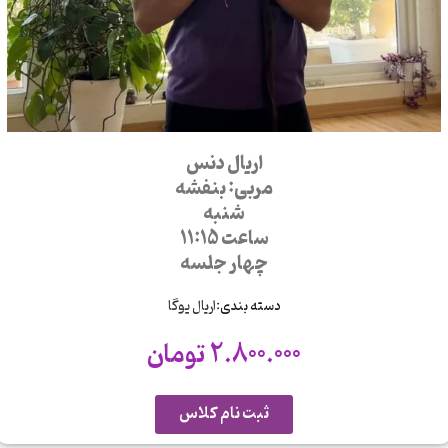
اریال دنس
مربی: بنفشه
شنبه
ساعت 11:15
چهار جلسه
دسته بندی:
اریال یوگا
2.800.000
تومان
ثبت نام کلاس