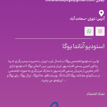
ایمیل :theanandayoga@gmail.com
آدرس: تهران -سعادت آباد
استودیو آناندا یوگا
اولین استودیو تخصصی یوگا در شمال غرب تهران با مدیریت و مربیگری شیدا
پناهی (مربی رسمی فدراسیون ایران و مربی بین المللی یوگا ) استودیو دارای
کادر مجربی از مربیان رسمی فدراسیون با مدارک مربیگری به صورت تخصصی
در سبکهای مختلف یوگا (آشتانگا ، وینیاسافلو ، هاتایوگا ، اریال یوگا ، پاور یوگا و
‌… ) پرتوجو می پذیرد.
نماد اعتماد