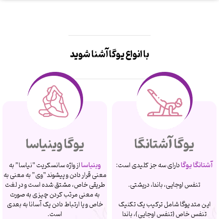
با انواع یوگا آشنا شوید
یوگا آشتانگا
یوگا وینیاسا
آشتانگا یوگا
دارای سه جز کلیدی است:
وینیاسا
از واژه سانسکریت “نیاسا” به
معنی قرار دادن و پیشوند “وی” به معنی به
تنفس اوجایی، باندا، دریشتی.
طریقی خاص، مشتق شده است و در لغت
به معنی مرتب کردن چیزی به صورت
این متد یوگا شامل ترکیب یک تکنیک
خاص و یا ارتباط دادن یک آسانا به بعدی
تنفس خاص (تنفس اوجایی)، باندا
است.