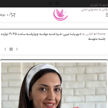
عبور به ناوبری
رفتن به محتوای اصلی
/
0
توما
Home
»
کلاس ها
»
وینیاسا مربی: شیدا شنبه دوشنبه چهارشنبه ساعت 19:45 دوازده
جلسه متوسط