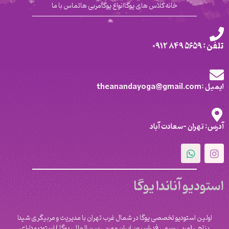
خانه
کلاس های یوگا
انواع یوگا
مربی ها
تماس با ما
تلفن : 5659 849 0912
ایمیل :theanandayoga@gmail.com
آدرس: تهران -سعادت آباد
استودیو آناندا یوگا
اولین استودیو تخصصی یوگا در شمال غرب تهران با مدیریت و مربیگری شیدا
پناهی (مربی رسمی فدراسیون ایران و مربی بین المللی یوگا ) استودیو دارای