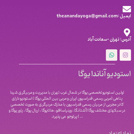
ایمیل :theanandayoga@gmail.com
آدرس: تهران -سعادت آباد
استودیو آناندا یوگا
اولین استودیو تخصصی یوگا در شمال غرب تهران با مدیریت و مربیگری شیدا
پناهی (مربی رسمی فدراسیون ایران و مربی بین المللی یوگا ) استودیو دارای
کادر مجربی از مربیان رسمی فدراسیون با مدارک مربیگری به صورت تخصصی
در سبکهای مختلف یوگا (آشتانگا ، وینیاسافلو ، هاتایوگا ، اریال یوگا ، پاور یوگا و
‌… ) پرتوجو می پذیرد.
نماد اعتماد