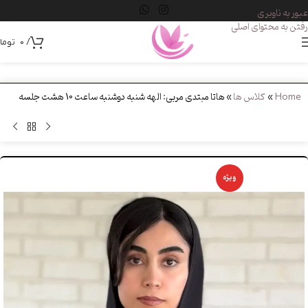
عبور به ناوبری
رفتن به محتوای اصلی
/
0
توما
Home
»
کلاس ها
»
هاتا مبتدی مربی: الهه شنبه دوشنبه ساعت 10 هشت جلسه
ویژه