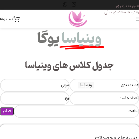
عبور به ناوبری
رفتن به محتوای اصلی
/
0
توما
وینیاسا
یوگا
جدول کلاس های وینیاسا
دسته بندی
وینیاسا
مربی
تعداد جلسه
روز
فیلتر
ساعت
دسته‌های محصولات