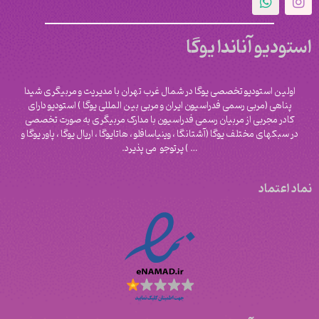
استودیو آناندا یوگا
اولین استودیو تخصصی یوگا در شمال غرب تهران با مدیریت و مربیگری شیدا
پناهی (مربی رسمی فدراسیون ایران و مربی بین المللی یوگا ) استودیو دارای
کادر مجربی از مربیان رسمی فدراسیون با مدارک مربیگری به صورت تخصصی
در سبکهای مختلف یوگا (آشتانگا ، وینیاسافلو ، هاتایوگا ، اریال یوگا ، پاور یوگا و
‌… ) پرتوجو می پذیرد.
نماد اعتماد