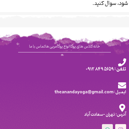
شود، سوال کنید.
خانه
کلاس های یوگا
انواع یوگا
مربی ها
تماس با ما
تلفن : 5659 849 0912
ایمیل :theanandayoga@gmail.com
آدرس: تهران -سعادت آباد