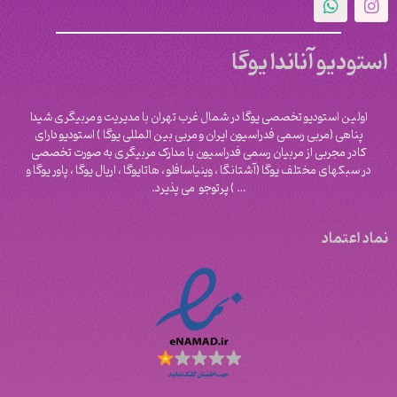
استودیو آناندا یوگا
اولین استودیو تخصصی یوگا در شمال غرب تهران با مدیریت و مربیگری شیدا
پناهی (مربی رسمی فدراسیون ایران و مربی بین المللی یوگا ) استودیو دارای
کادر مجربی از مربیان رسمی فدراسیون با مدارک مربیگری به صورت تخصصی
در سبکهای مختلف یوگا (آشتانگا ، وینیاسافلو ، هاتایوگا ، اریال یوگا ، پاور یوگا و
‌… ) پرتوجو می پذیرد.
نماد اعتماد