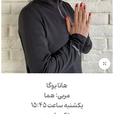
بزرگنمایی تصویر
هاتا یوگا
مربی: هما
یکشنبه ساعت 15:45