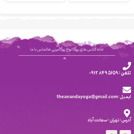
خانه
کلاس های یوگا
انواع یوگا
مربی ها
تماس با ما
تلفن : 5659 849 0912
ایمیل :theanandayoga@gmail.com
آدرس: تهران -سعادت آباد