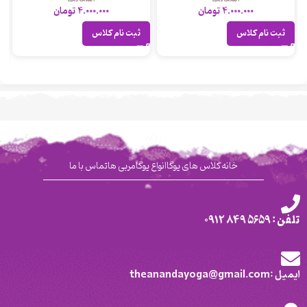
4.000.000
تومان
4.000.000
تومان
ثبت نام کلاس
ثبت نام کلاس
خانه
کلاس های یوگا
انواع یوگا
مربی ها
تماس با ما
تلفن : 5659 849 0912
ایمیل :theanandayoga@gmail.com