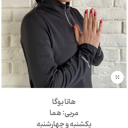
بزرگنمایی تصویر
هاتا یوگا
مربی: هما
یکشنبه و چهارشنبه