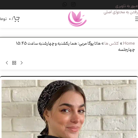
عبور به ناوبری
رفتن به محتوای اصلی
/
0
توما
Home
»
کلاس ها
»
هاتا یوگا مربی: هما یکشنبه و چهارشنبه ساعت 15:45
چهارجلسه