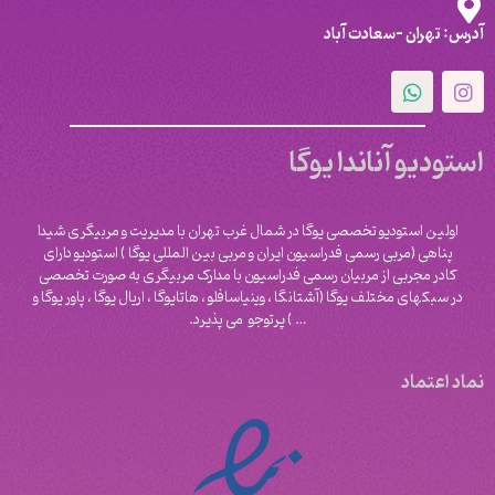
آدرس: تهران -سعادت آباد
استودیو آناندا یوگا
اولین استودیو تخصصی یوگا در شمال غرب تهران با مدیریت و مربیگری شیدا
پناهی (مربی رسمی فدراسیون ایران و مربی بین المللی یوگا ) استودیو دارای
کادر مجربی از مربیان رسمی فدراسیون با مدارک مربیگری به صورت تخصصی
در سبکهای مختلف یوگا (آشتانگا ، وینیاسافلو ، هاتایوگا ، اریال یوگا ، پاور یوگا و
‌… ) پرتوجو می پذیرد.
نماد اعتماد