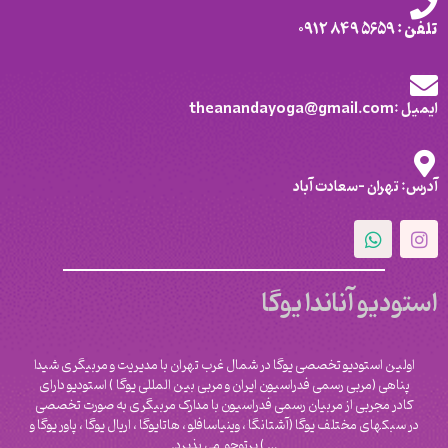
تلفن : 5659 849 0912
ایمیل :theanandayoga@gmail.com
آدرس: تهران -سعادت آباد
استودیو آناندا یوگا
اولین استودیو تخصصی یوگا در شمال غرب تهران با مدیریت و مربیگری شیدا
پناهی (مربی رسمی فدراسیون ایران و مربی بین المللی یوگا ) استودیو دارای
کادر مجربی از مربیان رسمی فدراسیون با مدارک مربیگری به صورت تخصصی
در سبکهای مختلف یوگا (آشتانگا ، وینیاسافلو ، هاتایوگا ، اریال یوگا ، پاور یوگا و
‌… ) پرتوجو می پذیرد.