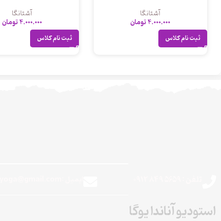
آشتانگا
آشتانگا
4.000.000
تومان
4.000.000
تومان
ثبت نام کلاس
ثبت نام کلاس
تلفن : 5659 849 0912
ایمیل :theanandayoga@gmail.com
استودیو آناندا یوگا