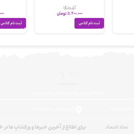
آشتانگا
5.400.000
تومان
000
ثبت نام کلاس
ثبت نام کلاس
خانه
کلاس های یوگا
انواع یوگا
مربی ها
تماس با ما
آدرس: تهران -سعادت آباد
نماد اعتماد
برای اطلاع از آخرین خبرها و ورکشاپ ها در 