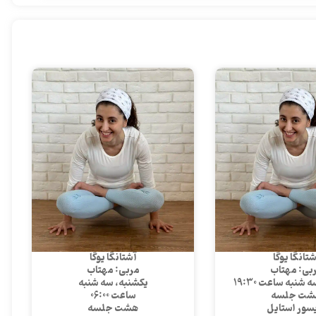
تانگا یوگا
آشتانگا یوگا
بی: مهتاب
مربی: مهتاب
شنبه ساعت 19:30
یکشنبه، سه شنبه
شت جلسه
ساعت 06:00
سور استایل
هشت جلسه