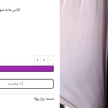
کلاس ها به صور
مقایسه
دسته:
اریال یوگا