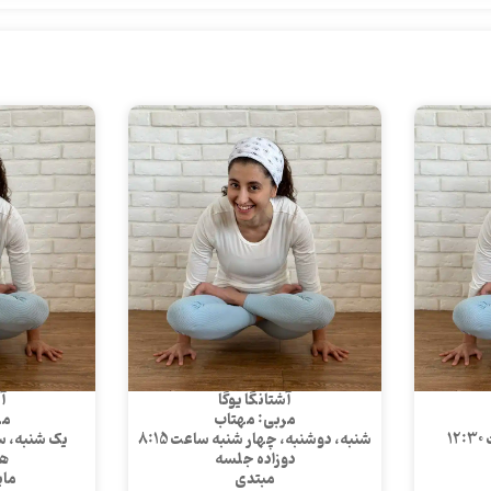
آشتانگا یوگا
آش
مربی: مهتاب
مر
1
شنبه، دوشنبه، چهار شنبه ساعت 8:15
یک شنبه، سه 
دوزاده جلسه
ه
مبتدی
مای