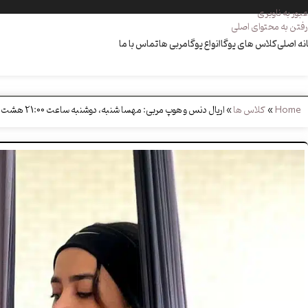
عبور به ناوبری
رفتن به محتوای اصلی
نه اصلی
کلاس های یوگا
انواع یوگا
مربی ها
تماس با ما
Home
»
کلاس ها
»
اریال دنس و هوپ مربی: مهسا شنبه، دوشنبه ساعت 21:00 هشت جلسه