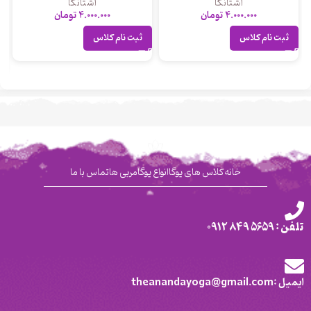
آشتانگا
آشتانگا
4.000.000
تومان
4.000.000
تومان
ثبت نام کلاس
ثبت نام کلاس
خانه
کلاس های یوگا
انواع یوگا
مربی ها
تماس با ما
تلفن : 5659 849 0912
ایمیل :theanandayoga@gmail.com