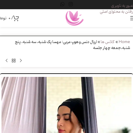
عبور به ناوبری
رفتن به محتوای اصلی
/
0
توما
Home
»
کلاس ها
»
اریال دنس و هوپ مربی: مهسا یک شنبه، سه شنبه، پنج
شنبه،جمعه چهار جلسه