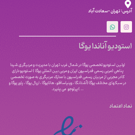
آدرس: تهران -سعادت آباد
استودیو آناندا یوگا
اولین استودیو تخصصی یوگا در شمال غرب تهران با مدیریت و مربیگری شیدا
پناهی (مربی رسمی فدراسیون ایران و مربی بین المللی یوگا ) استودیو دارای
کادر مجربی از مربیان رسمی فدراسیون با مدارک مربیگری به صورت تخصصی
در سبکهای مختلف یوگا (آشتانگا ، وینیاسافلو ، هاتایوگا ، اریال یوگا ، پاور یوگا و
‌… ) پرتوجو می پذیرد.
نماد اعتماد