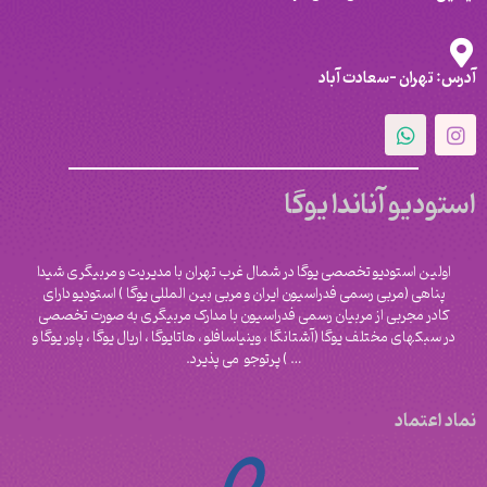
آدرس: تهران -سعادت آباد
استودیو آناندا یوگا
اولین استودیو تخصصی یوگا در شمال غرب تهران با مدیریت و مربیگری شیدا
پناهی (مربی رسمی فدراسیون ایران و مربی بین المللی یوگا ) استودیو دارای
کادر مجربی از مربیان رسمی فدراسیون با مدارک مربیگری به صورت تخصصی
در سبکهای مختلف یوگا (آشتانگا ، وینیاسافلو ، هاتایوگا ، اریال یوگا ، پاور یوگا و
‌… ) پرتوجو می پذیرد.
نماد اعتماد