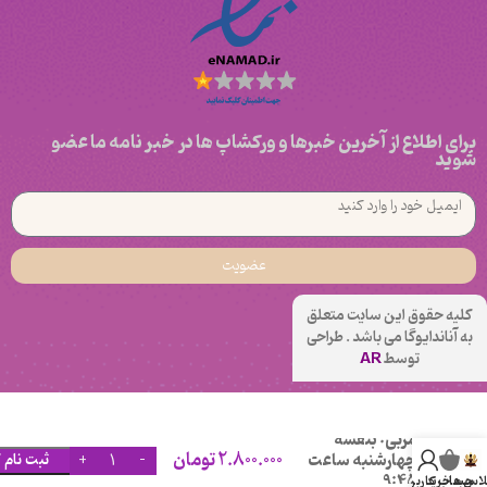
برای اطلاع از آخرین خبرها و ورکشاپ ها در خبر نامه ما عضو
شوید
عضویت
کلیه حقوق این سایت متعلق
به آناندایوگا می باشد . طراحی
توسط
AR
اریال دنس
مربی: بنفشه
2.800.000
تومان
چهارشنبه ساعت
ثبت نام 
9:45
لاس ها
سبد خرید
حساب کاربری من