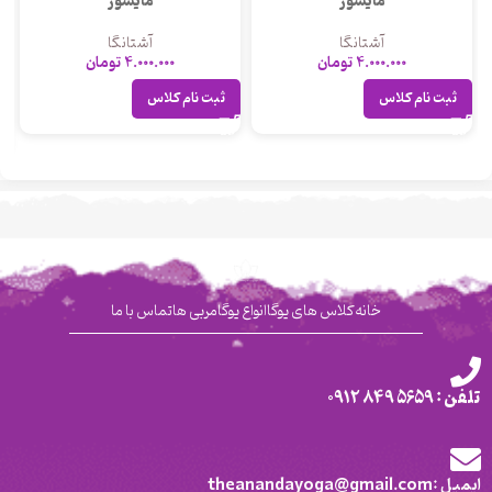
مایسور
مایسور
آشتانگا
آشتانگا
4.000.000
تومان
4.000.000
تومان
ثبت نام کلاس
ثبت نام کلاس
خانه
کلاس های یوگا
انواع یوگا
مربی ها
تماس با ما
تلفن : 5659 849 0912
ایمیل :theanandayoga@gmail.com