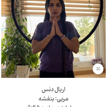
بزرگنمایی تصویر
اریال دنس
مربی: بنفشه