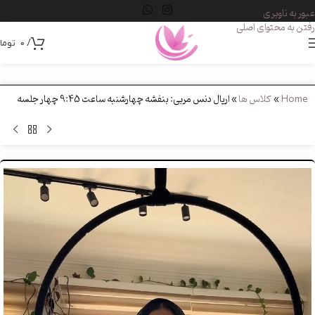
عبور به ناوبری
رفتن به محتوای اصلی
/
0
توما
Home
»
کلاس ها
»
اریال دنس مربی: بنفشه چهارشنبه ساعت 9:45 چهار جلسه