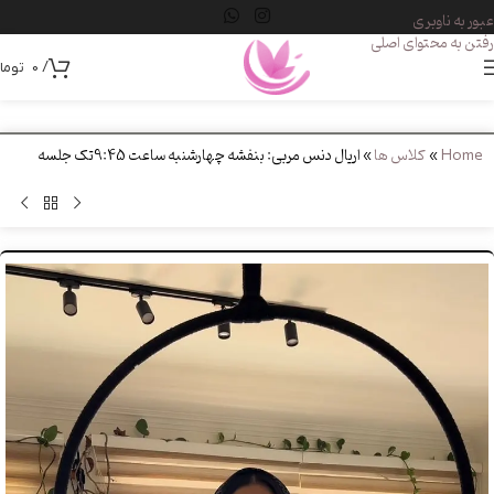
عبور به ناوبری
رفتن به محتوای اصلی
/
0
توما
Home
»
کلاس ها
»
اریال دنس مربی: بنفشه چهارشنبه ساعت 9:45تک جلسه