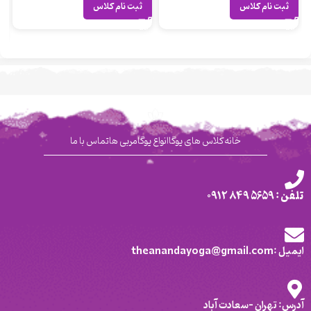
ثبت نام کلاس
ثبت نام کلاس
خانه
کلاس های یوگا
انواع یوگا
مربی ها
تماس با ما
تلفن : 5659 849 0912
ایمیل :theanandayoga@gmail.com
آدرس: تهران -سعادت آباد