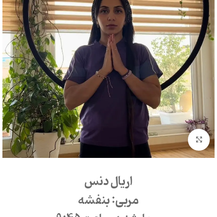
بزرگنمایی تصویر
اریال دنس
مربی: بنفشه