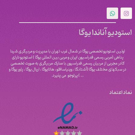
استودیو آناندا یوگا
اولین استودیو تخصصی یوگا در شمال غرب تهران با مدیریت و مربیگری شیدا
پناهی (مربی رسمی فدراسیون ایران و مربی بین المللی یوگا ) استودیو دارای
کادر مجربی از مربیان رسمی فدراسیون با مدارک مربیگری به صورت تخصصی
در سبکهای مختلف یوگا (آشتانگا ، وینیاسافلو ، هاتایوگا ، اریال یوگا ، پاور یوگا و
‌… ) پرتوجو می پذیرد.
نماد اعتماد