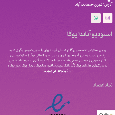
آدرس: تهران -سعادت آباد
استودیو آناندا یوگا
اولین استودیو تخصصی یوگا در شمال غرب تهران با مدیریت و مربیگری شیدا
پناهی (مربی رسمی فدراسیون ایران و مربی بین المللی یوگا ) استودیو دارای
کادر مجربی از مربیان رسمی فدراسیون با مدارک مربیگری به صورت تخصصی
در سبکهای مختلف یوگا (آشتانگا ، وینیاسافلو ، هاتایوگا ، اریال یوگا ، پاور یوگا و
‌… ) پرتوجو می پذیرد.
نماد اعتماد