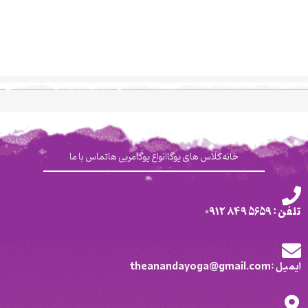
خانه
کلاس های یوگا
انواع یوگا
مربی ها
تماس با ما
تلفن : 5659 849 0912
ایمیل :theanandayoga@gmail.com