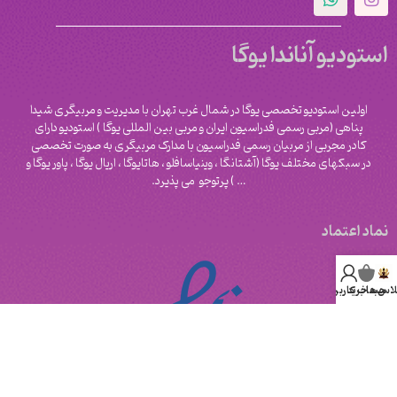
استودیو آناندا یوگا
اولین استودیو تخصصی یوگا در شمال غرب تهران با مدیریت و مربیگری شیدا
پناهی (مربی رسمی فدراسیون ایران و مربی بین المللی یوگا ) استودیو دارای
کادر مجربی از مربیان رسمی فدراسیون با مدارک مربیگری به صورت تخصصی
در سبکهای مختلف یوگا (آشتانگا ، وینیاسافلو ، هاتایوگا ، اریال یوگا ، پاور یوگا و
‌… ) پرتوجو می پذیرد.
نماد اعتماد
لاس ها
سبد خرید
حساب کاربری من