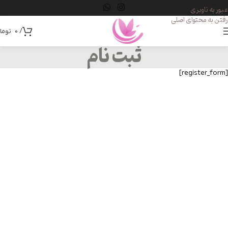
عبور به ناوبری
رفتن به محتوای اصلی
/
0
توما
ثبت نام
[register_form]