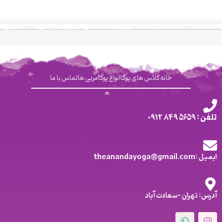
خانه
کلاس های یوگا
انواع یوگا
مربی ها
تماس با ما
تلفن : 5659 849 0912
ایمیل :theanandayoga@gmail.com
آدرس: تهران -سعادت آباد