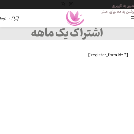
عبور به ناوبری
رفتن به محتوای اصلی
/
0
توما
اشتراک یک ماهه
[register_form id="1"]