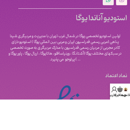
استودیو آناندا یوگا
اولین استودیو تخصصی یوگا در شمال غرب تهران با مدیریت و مربیگری شیدا
پناهی (مربی رسمی فدراسیون ایران و مربی بین المللی یوگا ) استودیو دارای
کادر مجربی از مربیان رسمی فدراسیون با مدارک مربیگری به صورت تخصصی
در سبکهای مختلف یوگا (آشتانگا ، وینیاسافلو ، هاتایوگا ، اریال یوگا ، پاور یوگا و
‌… ) پرتوجو می پذیرد.
نماد اعتماد
لاس ها
سبد خرید
حساب کاربری من