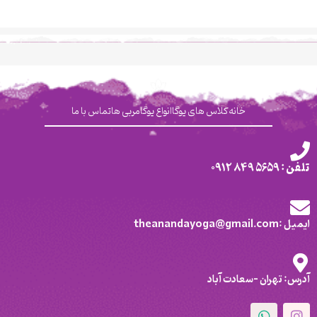
خانه
کلاس های یوگا
انواع یوگا
مربی ها
تماس با ما
تلفن : 5659 849 0912
ایمیل :theanandayoga@gmail.com
آدرس: تهران -سعادت آباد