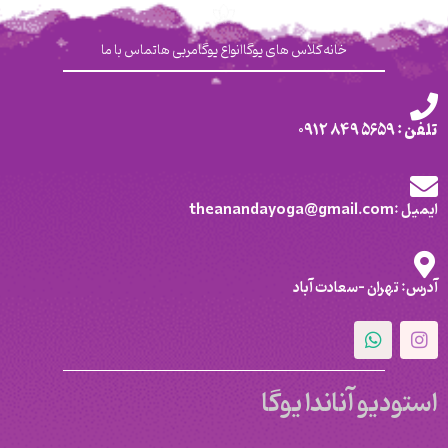
خانه
کلاس های یوگا
انواع یوگا
مربی ها
تماس با ما
تلفن : 5659 849 0912
ایمیل :theanandayoga@gmail.com
آدرس: تهران -سعادت آباد
استودیو آناندا یوگا