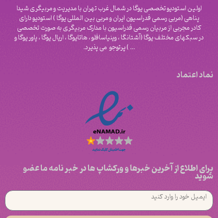
اولین استودیو تخصصی یوگا در شمال غرب تهران با مدیریت و مربیگری شیدا
پناهی (مربی رسمی فدراسیون ایران و مربی بین المللی یوگا ) استودیو دارای
کادر مجربی از مربیان رسمی فدراسیون با مدارک مربیگری به صورت تخصصی
در سبکهای مختلف یوگا (آشتانگا ، وینیاسافلو ، هاتایوگا ، اریال یوگا ، پاور یوگا و
‌… ) پرتوجو می پذیرد.
نماد اعتماد
برای اطلاع از آخرین خبرها و ورکشاپ ها در خبر نامه ما عضو
شوید