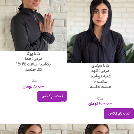
هاتا یوگا
مربی: هما
یکشنبه ساعت 15:45
هاتا مبتدی
تک جلسه
مربی: الهه
شنبه دوشنبه
هاتا
ساعت 10
800.000
تومان
هشت جلسه
ثبت نام کلاس
هاتا
4.000.000
تومان
ثبت نام کلاس