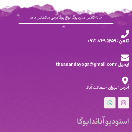
خانه
کلاس های یوگا
انواع یوگا
مربی ها
تماس با ما
تلفن : 5659 849 0912
ایمیل :theanandayoga@gmail.com
آدرس: تهران -سعادت آباد
استودیو آناندا یوگا