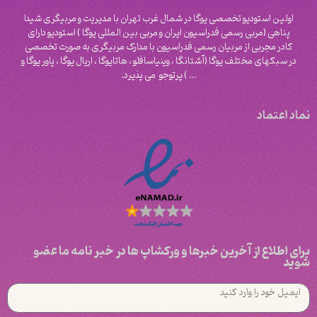
اولین استودیو تخصصی یوگا در شمال غرب تهران با مدیریت و مربیگری شیدا
پناهی (مربی رسمی فدراسیون ایران و مربی بین المللی یوگا ) استودیو دارای
کادر مجربی از مربیان رسمی فدراسیون با مدارک مربیگری به صورت تخصصی
در سبکهای مختلف یوگا (آشتانگا ، وینیاسافلو ، هاتایوگا ، اریال یوگا ، پاور یوگا و
‌… ) پرتوجو می پذیرد.
نماد اعتماد
برای اطلاع از آخرین خبرها و ورکشاپ ها در خبر نامه ما عضو
شوید