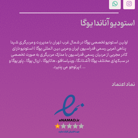
استودیو آناندا یوگا
اولین استودیو تخصصی یوگا در شمال غرب تهران با مدیریت و مربیگری شیدا
پناهی (مربی رسمی فدراسیون ایران و مربی بین المللی یوگا ) استودیو دارای
کادر مجربی از مربیان رسمی فدراسیون با مدارک مربیگری به صورت تخصصی
در سبکهای مختلف یوگا (آشتانگا ، وینیاسافلو ، هاتایوگا ، اریال یوگا ، پاور یوگا و
‌… ) پرتوجو می پذیرد.
نماد اعتماد