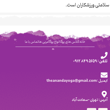
سلامتی ورزشکاران است.
خانه
کلاس های یوگا
انواع یوگا
مربی ها
تماس با ما
تلفن : 5659 849 0912
ایمیل :theanandayoga@gmail.com
آدرس: تهران -سعادت آباد