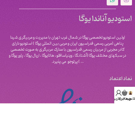
استودیو آناندا یوگا
اولین استودیو تخصصی یوگا در شمال غرب تهران با مدیریت و مربیگری شیدا
پناهی (مربی رسمی فدراسیون ایران و مربی بین المللی یوگا ) استودیو دارای
کادر مجربی از مربیان رسمی فدراسیون با مدارک مربیگری به صورت تخصصی
در سبکهای مختلف یوگا (آشتانگا ، وینیاسافلو ، هاتایوگا ، اریال یوگا ، پاور یوگا و
‌… ) پرتوجو می پذیرد.
نماد اعتماد
لاس ها
سبد خرید
حساب کاربری من