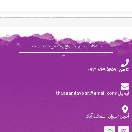
خانه
کلاس های یوگا
انواع یوگا
مربی ها
تماس با ما
تلفن : 5659 849 0912
ایمیل :theanandayoga@gmail.com
آدرس: تهران -سعادت آباد