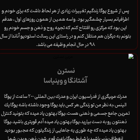
پس از شروع یوگا زندگیم تغییرات زیادی از هر لحاظ داشت که برای خودم و
اطرافیانم بسیار چشمگیر بود. واسه همین از همون روزهای اول، هدفم
این بود که مرکزی رو افتتاح کنم که تجربه روح و ذهن و جسم خودم رو
بتونم به دیگران هم منتقل کنم و در راستای این رسالت استودیو آناندا از سال
۹۸ در حال انجام وظیفه می باشد.
نسترن
آشتانگا و وينياسا
مدرك مربيگرى از فدراسيون ايران و مدرك بين المللى ٢٠٠ ساعت از يوگا
الينس،به نظر من تو زندگى هر كس بايد يوگا وجود داشته باشه يوگا يك
تمرين جامع جسمى و ذهنى هست،يوگا بهتون ياد ميده كه بتونيد كنتزل
ذهنتون رو به دست بياريد،يوگا بهتون ياد ميده آدم قويترى باشيد،يوگا
بهتون ياد ميده كه چه طورى يه جاهايى از زندگيتون كه مجبور بوديد
انعطاف پذير باشيد با شرايط،يوگا باعث قوى شدن ذهن و بدن شما