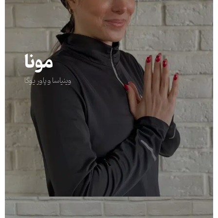
مونا
وینیاسا و پاور یوگا