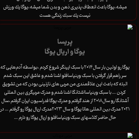
ميشه،يوگا باعث انعطاف پذيرى ذهن و بدن شما ميشه،يوگا يك ورزش
نيست يك سبك زندگى هست
پریسا
یوگا و اریال یوگا
یوگا رو اولین بار سال۲۰۱۴ با سبک ایینگر شروع کردم ،بواسطه آدم‌هایی که
سر راهم‌قرار گرفتن با سبک وینیاسافلو اشنا شدم و عاشق این سبک شدم
البته که باعث این علاقمندی من مربی های نازنینی بودن که من تشویق
کردن … با سبک وینیاسااشتانگا اشنا شدم و مدرک مربیگری بین المللی
آشتانگا رو سال۲۰۱۸ از هند گرفتم و مدرک یوگا فدراسیون ایران گرفتم،سال
۲۰۲۱ مدرک بین المللی هاتا یوگا و سال ۲۰۲۳مدرک اریال یوگا رو گرفتم … در
حال حاضر کلاسهای سبک وینیاسافلو و اریال یوگا رو دارم …