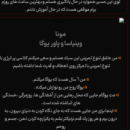
توی این مسیر همواره در حال یادگیری هستم و بهترین ساعت های روزم
برام‌ موقعی هست که در حال آموزش دادنم.
مونا
وینیاسا و پاور یوگا
»
من عاشق تنوع تمرينى اين سبك هستم و سعى ميكنم كلاسى پر انرژى با
تنوع تمرينى با تمركز روى انعطاف و قدرت شما داشته باشيم.
»
من ٦ سال هست كه يوگا ميكنم.
»
يوگا روح من رو نوازش ميكنه.
»
متِ يوگام جايى كه محل رهايى من از آشفتگى ها، روزمرگى ،خستگى
هاى انباشته شده است.
»
اينجا براى من جايى هست كه به جاى نگاه كردن به دنياى بيرون، به
درون برم و هر روز يك قدم نزديكتر بشم به يكپارچه كردن ذهن، جسم و
روحم