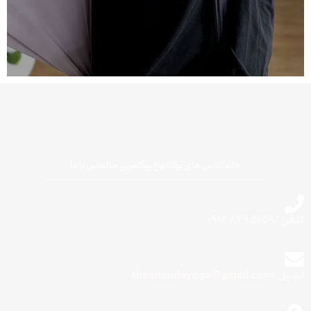
خانه
کلاس های یوگا
انواع یوگا
مربی ها
تماس با ما
تلفن : 5659 849 0912
ایمیل :theanandayoga@gmail.com