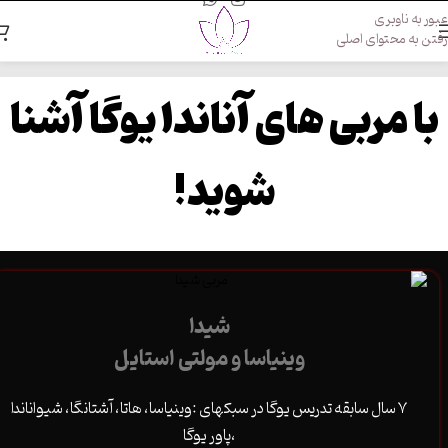
عبور به ناوبری
رفتن به محتوای اصلی
با مربی های آناندا یوگا آشنا
شوید!
شیدا
وینیاسا و مولتی استایل
۷ سال سابقه تدریس یوگا در سبکهای :وینیاسا، هاتا، آشتانگا، شیواناندا
،پاور یوگا