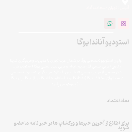
آدرس: تهران -سعادت آباد
استودیو آناندا یوگا
اولین استودیو تخصصی یوگا در شمال غرب تهران با مدیریت و مربیگری شیدا
پناهی (مربی رسمی فدراسیون ایران و مربی بین المللی یوگا ) استودیو دارای
کادر مجربی از مربیان رسمی فدراسیون با مدارک مربیگری به صورت تخصصی
در سبکهای مختلف یوگا (آشتانگا ، وینیاسافلو ، هاتایوگا ، اریال یوگا ، پاور یوگا و
‌… ) پرتوجو می پذیرد.
نماد اعتماد
برای اطلاع از آخرین خبرها و ورکشاپ ها در خبر نامه ما عضو
شوید