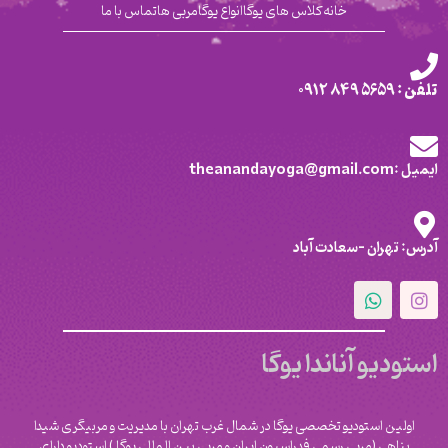
خانه
کلاس های یوگا
انواع یوگا
مربی ها
تماس با ما
تلفن : 5659 849 0912
ایمیل :theanandayoga@gmail.com
آدرس: تهران -سعادت آباد
استودیو آناندا یوگا
اولین استودیو تخصصی یوگا در شمال غرب تهران با مدیریت و مربیگری شیدا
پناهی (مربی رسمی فدراسیون ایران و مربی بین المللی یوگا ) استودیو دارای