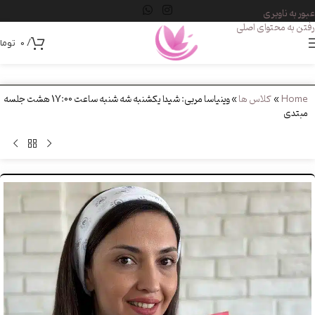
عبور به ناوبری
رفتن به محتوای اصلی
/
0
توما
Home
»
کلاس ها
»
وینیاسا مربی: شیدا یکشنبه شه شنبه ساعت 17:00 هشت جلسه
مبتدی