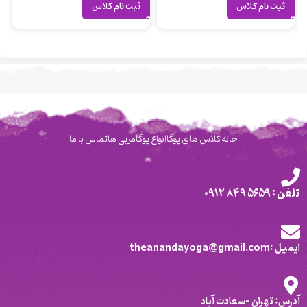
ثبت نام کلاس
ثبت نام کلاس
خانه
کلاس های یوگا
انواع یوگا
مربی ها
تماس با ما
تلفن : 5659 849 0912
ایمیل :theanandayoga@gmail.com
آدرس: تهران -سعادت آباد