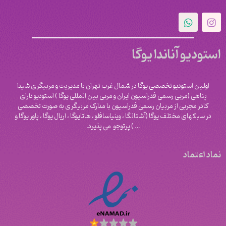
استودیو آناندا یوگا
اولین استودیو تخصصی یوگا در شمال غرب تهران با مدیریت و مربیگری شیدا
پناهی (مربی رسمی فدراسیون ایران و مربی بین المللی یوگا ) استودیو دارای
کادر مجربی از مربیان رسمی فدراسیون با مدارک مربیگری به صورت تخصصی
در سبکهای مختلف یوگا (آشتانگا ، وینیاسافلو ، هاتایوگا ، اریال یوگا ، پاور یوگا و
‌… ) پرتوجو می پذیرد.
نماد اعتماد