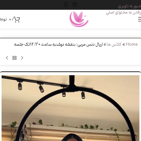
عبور به ناوبری
رفتن به محتوای اصلی
/
0
توما
Home
»
کلاس ها
»
اریال دنس مربی: بنفشه دوشنبه ساعت 12:30تک جلسه