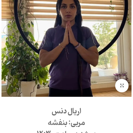
بزرگنمایی تصویر
اریال دنس
مربی: بنفشه