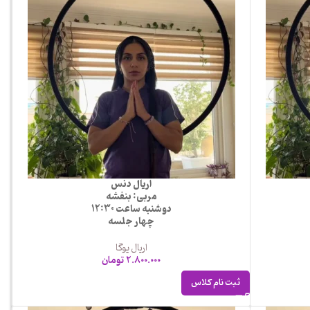
اریال دنس
مربی: بنفشه
دوشنبه ساعت 12:30
چهار جلسه
اریال یوگا
2.800.000
تومان
ثبت نام کلاس