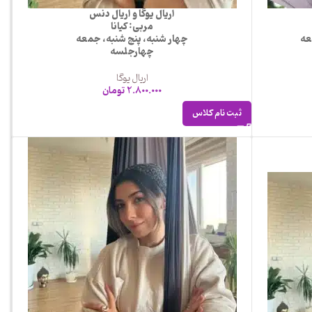
اریال یوگا و اریال دنس
مربی: کیانا
عه
چهار شنبه، پنج شنبه، جمعه
چهارجلسه
اریال یوگا
2.800.000
تومان
ثبت نام کلاس