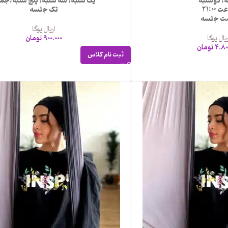
، دوشنبه
یک شنبه، سه شنبه، پنج شنبه،جم
 21:00
تک جلسه
ت جلسه
اریال یوگا
یال یوگا
900.000
تومان
4.80
تومان
ثبت نام کلاس