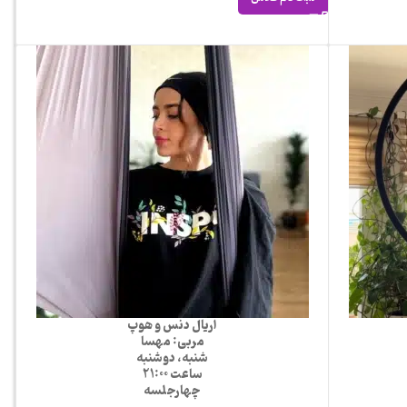
اریال دنس و هوپ
مربی: مهسا
شنبه، دوشنبه
ساعت 21:00
چهارجلسه