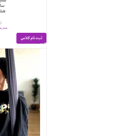
شنبه
ساعت
هش
ار
0.000
ثبت نام کلاس