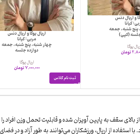
گا و اریال دنس
ی: کیانا
 پنج شنبه، جمعه
اریال یوگا و اریال دنس
لسه (کپی)
مربی: کیانا
چهار شنبه، پنج شنبه، جمعه
یال یوگا
دوازده جلسه
2.80
تومان
اریال یوگا
7.000.000
تومان
ثبت نام کلاس
ای سقف به پایین آویزان شده و قابلیت تحمل وزن افراد را دارد،
 استفاده از اریال، ورزشکاران می‌توانند به طور آزاد و در فضای ب