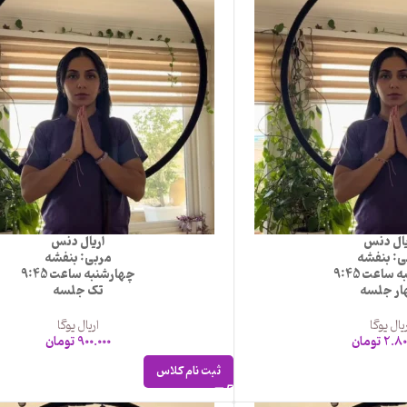
یال دنس
اریال دنس
ی: بنفشه
مربی: بنفشه
ساعت 9:45
چهارشنبه ساعت 9:45
ر جلسه
تک جلسه
یال یوگا
اریال یوگا
2.80
تومان
900.000
تومان
ثبت نام کلاس