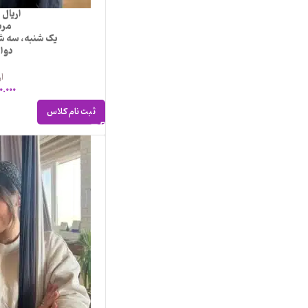
اریال
مرب
یک شنبه، سه ش
دوا
ار
0.000
ثبت نام کلاس