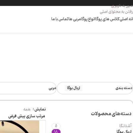
عبور به ناوبری
رفتن به محتوای اصلی
نه اصلی
کلاس های یوگا
انواع یوگا
مربی ها
تماس با ما
دسته بندی
اریال یوگا
مربی
نمایش
همه
دسته‌های محصولات
آشتانگا
5
اریال یوگا
18