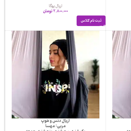
اریال یوگا
2.800.000
تومان
ثبت نام کلاس
اریال دنس و هوپ
مربی: مهسا