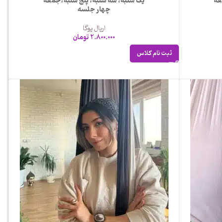
عه
یک شنبه، سه شنبه، پنج شنبه،جمعه
چهار جلسه
اریال یوگا
2.800.000
تومان
ثبت نام کلاس