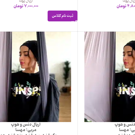
یال یوگا
اریال یوگا
4.80
تومان
7.000.000
تومان
ثبت نام کلاس
 دنس و هوپ
اریال دنس و هوپ
ی: مهسا
مربی: مهسا