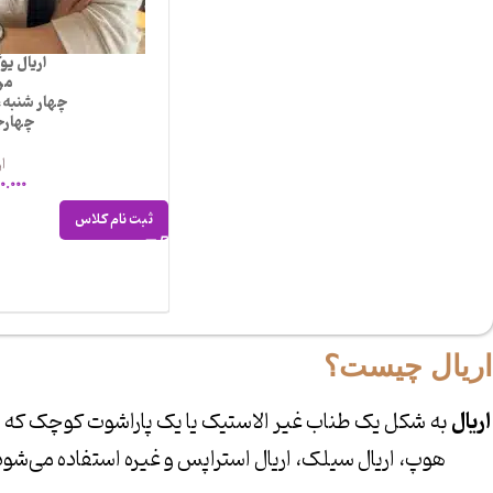
اریال یو
مرب
چهار شنبه،
چهارج
ار
0.000
ثبت نام کلاس
اریال چیست؟
اریال
به شکل یک طناب غیر الاستیک یا یک پاراشوت کوچک که از بال
هوپ، اریال سیلک، اریال استراپس و غیره استفاده می‌شود. با