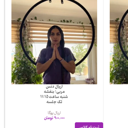
اریال دنس
مربی: بنفشه
شنبه ساعت 11:15
تک جلسه
اریال یوگا
900.000
تومان
ثبت نام کلاس