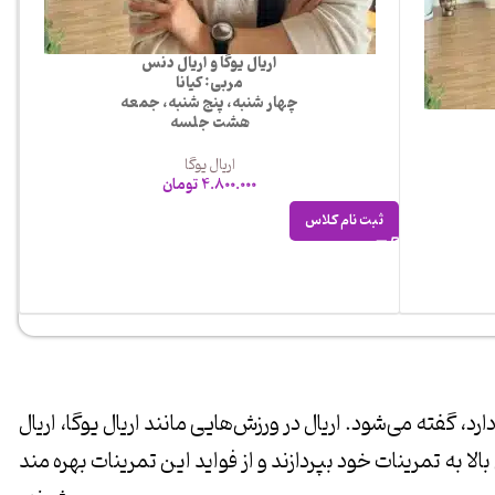
اریال یوگا و اریال دنس
مربی: کیانا
چهار شنبه، پنج شنبه، جمعه
هشت جلسه
اریال یوگا
4.800.000
تومان
ثبت نام کلاس
 گفته می‌شود. اریال در ورزش‌هایی مانند اریال یوگا، اریال
الا به تمرینات خود بپردازند و از فواید این تمرینات بهره مند