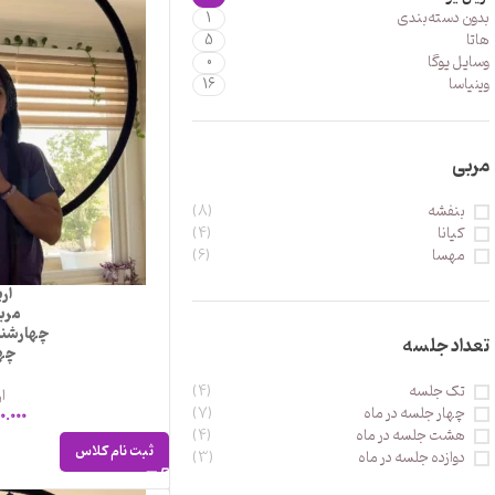
بدون دسته‌بندی
1
هاتا
5
وسایل یوگا
0
وینیاسا
16
مربی
بنفشه
(8)
کیانا
(4)
مهسا
(6)
ار
مرب
چهارشنبه 
تعداد جلسه
چها
تک جلسه
(4)
ار
چهار جلسه در ماه
(7)
0.000
هشت جلسه در ماه
(4)
ثبت نام کلاس
دوازده جلسه در ماه
(3)