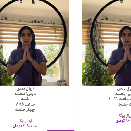
یال دنس
اریال دنس
ی: بنفشه
مربی: بنفشه
عت 12:30
شنبه
 جلسه
ساعت 11:15
چهار جلسه
یال یوگا
900
تومان
اریال یوگا
2.800.000
تومان