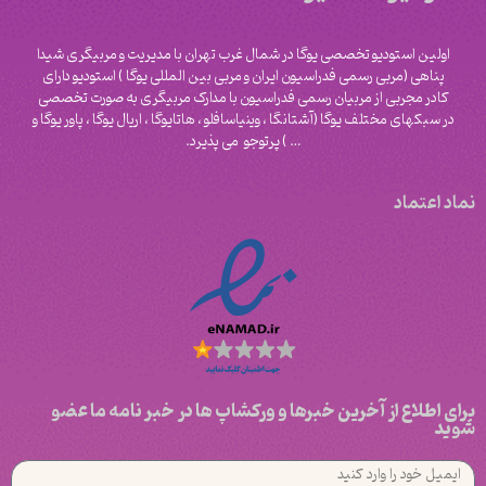
اولین استودیو تخصصی یوگا در شمال غرب تهران با مدیریت و مربیگری شیدا
پناهی (مربی رسمی فدراسیون ایران و مربی بین المللی یوگا ) استودیو دارای
کادر مجربی از مربیان رسمی فدراسیون با مدارک مربیگری به صورت تخصصی
در سبکهای مختلف یوگا (آشتانگا ، وینیاسافلو ، هاتایوگا ، اریال یوگا ، پاور یوگا و
‌… ) پرتوجو می پذیرد.
نماد اعتماد
برای اطلاع از آخرین خبرها و ورکشاپ ها در خبر نامه ما عضو
شوید