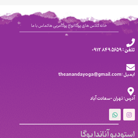
خانه
کلاس های یوگا
انواع یوگا
مربی ها
تماس با ما
تلفن : 5659 849 0912
ایمیل :theanandayoga@gmail.com
آدرس: تهران -سعادت آباد
استودیو آناندا یوگا