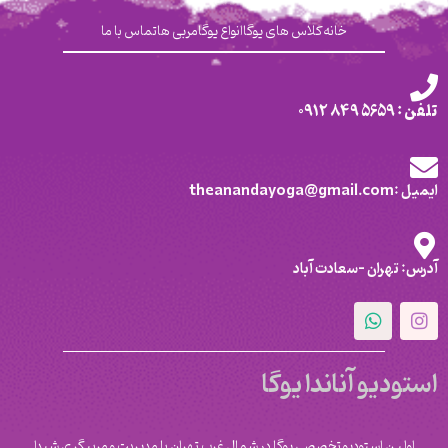
خانه
کلاس های یوگا
انواع یوگا
مربی ها
تماس با ما
تلفن : 5659 849 0912
ایمیل :theanandayoga@gmail.com
آدرس: تهران -سعادت آباد
استودیو آناندا یوگا
اولین استودیو تخصصی یوگا در شمال غرب تهران با مدیریت و مربیگری شیدا