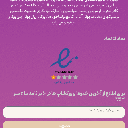
پناهی (مربی رسمی فدراسیون ایران و مربی بین المللی یوگا ) استودیو دارای
کادر مجربی از مربیان رسمی فدراسیون با مدارک مربیگری به صورت تخصصی
در سبکهای مختلف یوگا (آشتانگا ، وینیاسافلو ، هاتایوگا ، اریال یوگا ، پاور یوگا و
‌… ) پرتوجو می پذیرد.
نماد اعتماد
برای اطلاع از آخرین خبرها و ورکشاپ ها در خبر نامه ما عضو
شوید
عضویت