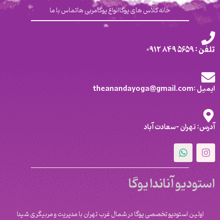
خانه
کلاس های یوگا
انواع یوگا
مربی ها
تماس با ما
تلفن : 5659 849 0912
ایمیل :theanandayoga@gmail.com
آدرس: تهران -سعادت آباد
استودیو آناندا یوگا
اولین استودیو تخصصی یوگا در شمال غرب تهران با مدیریت و مربیگری شیدا