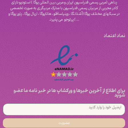
پناهی (مربی رسمی فدراسیون ایران و مربی بین المللی یوگا ) استودیو دارای
کادر مجربی از مربیان رسمی فدراسیون با مدارک مربیگری به صورت تخصصی
در سبکهای مختلف یوگا (آشتانگا ، وینیاسافلو ، هاتایوگا ، اریال یوگا ، پاور یوگا و
‌… ) پرتوجو می پذیرد.
نماد اعتماد
برای اطلاع از آخرین خبرها و ورکشاپ ها در خبر نامه ما عضو
شوید
عضویت