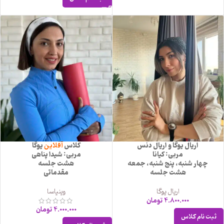
اریال یوگا و اریال دنس
کلاس
آفلاین
یوگا
مربی: کیانا
مربی: شیدا پناهی
چهار شنبه، پنج شنبه، جمعه
هشت جلسه
هشت جلسه
مقدماتی
اریال یوگا
وینیاسا
4.800.000
تومان
4.000.000
تومان
ثبت نام کلاس