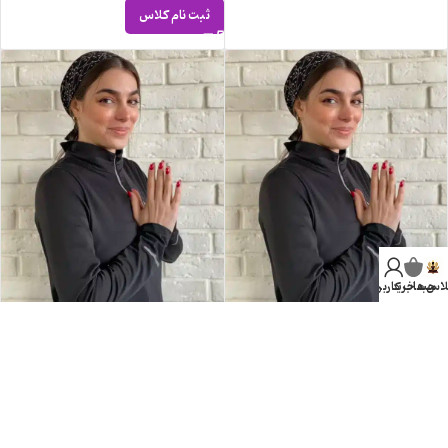
ثبت نام کلاس
لاس ها
سبد خرید
حساب کاربری من
هاتا یوگا
هاتا یوگا
مربی: هما
مربی: هما
یکشنبه ساعت 15:45
یکشنبه ساعت 15:45
تک جلسه
چهار جلسه
هاتا
هاتا
800.000
تومان
2.500.000
تومان