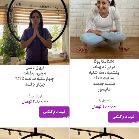
آشتانگا یوگا
مربی: مهتاب
اریال دنس
یکشنبه، سه شنبه
مربی: بنفشه
ساعت 06:00
چهارشنبه ساعت 9:45
هشت جلسه
چهار جلسه
مایسور
اریال یوگا
آشتانگا
2.800.000
تومان
4.000.000
تومان
ثبت نام کلاس
ثبت نام کلاس