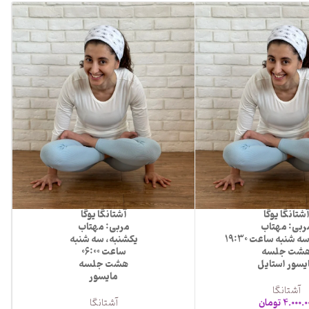
شتانگا یوگا
آشتانگا یوگا
ربی: مهتاب
مربی: مهتاب
 شنبه ساعت 19:30
یکشنبه، سه شنبه
شت جلسه
ساعت 06:00
یسور استایل
هشت جلسه
مایسور
آشتانگا
4.000.0
تومان
آشتانگا