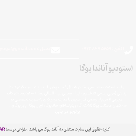
تلفن : 5659 849 0912
ایمیل :theanandayoga@gmail.com
استودیو آناندا یوگا
اولین استودیو تخصصی یوگا در شمال غرب تهران با مدیریت و مربیگری شیدا
پناهی (مربی رسمی فدراسیون ایران و مربی بین المللی یوگا ) استودیو دارای کادر
مجربی از مربیان رسمی فدراسیون با مدارک مربیگری به صورت تخصصی در
سبکهای مختلف یوگا (آشتانگا ، وینیاسافلو ، هاتایوگا ، اریال یوگا ، پاور یوگا و ‌… )
پرتوجو می پذیرد.
کلیه حقوق این سایت متعلق به آناندایوگا می باشد . طراحی توسط
AR