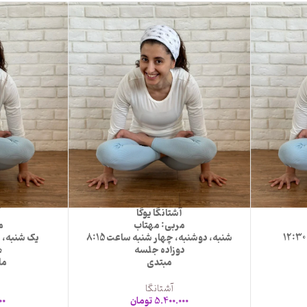
آشتانگا یوگا
آ
مربی: مهتاب
م
شنبه، دوشنبه، چهار شنبه ساعت 8:15
یک شنبه، سه
دوزاده جلسه
ه
مبتدی
ما
آشتانگا
5.400.000
تومان
00