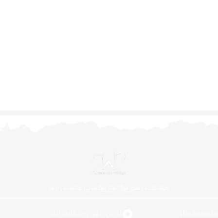
خانه
کلاس های یوگا
انواع یوگا
مربی ها
تماس با ما
آدرس: تهران -سعادت آباد