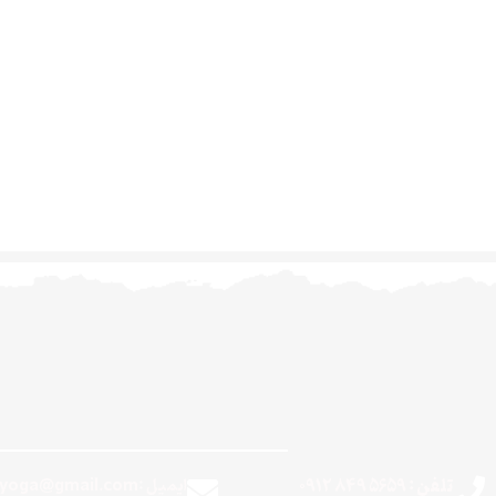
تلفن : 5659 849 0912
ایمیل :theanandayoga@gmail.com