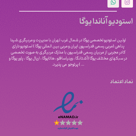
استودیو آناندا یوگا
اولین استودیو تخصصی یوگا در شمال غرب تهران با مدیریت و مربیگری شیدا
پناهی (مربی رسمی فدراسیون ایران و مربی بین المللی یوگا ) استودیو دارای
کادر مجربی از مربیان رسمی فدراسیون با مدارک مربیگری به صورت تخصصی
در سبکهای مختلف یوگا (آشتانگا ، وینیاسافلو ، هاتایوگا ، اریال یوگا ، پاور یوگا و
‌… ) پرتوجو می پذیرد.
نماد اعتماد