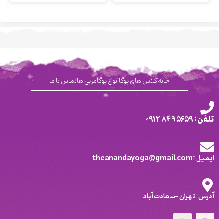
خانه
کلاس های یوگا
انواع یوگا
مربی ها
تماس با ما
تلفن : 5659 849 0912
ایمیل :theanandayoga@gmail.com
آدرس: تهران -سعادت آباد