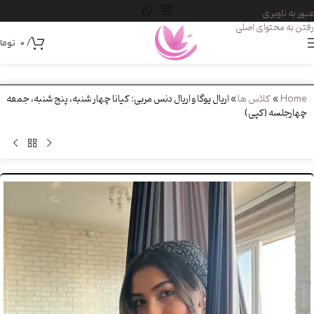
عبور به ناوبری
رفتن به محتوای اصلی
/
0
توما
Home
»
کلاس ها
»
اریال یوگا و اریال دنس مربی: کیانا چهار شنبه، پنج شنبه، جمعه
چهارجلسه (کپی)