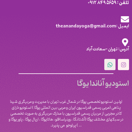
تلفن : 5659 849 0912
ایمیل :theanandayoga@gmail.com
آدرس: تهران -سعادت آباد
استودیو آناندا یوگا
اولین استودیو تخصصی یوگا در شمال غرب تهران با مدیریت و مربیگری شیدا
پناهی (مربی رسمی فدراسیون ایران و مربی بین المللی یوگا ) استودیو دارای
کادر مجربی از مربیان رسمی فدراسیون با مدارک مربیگری به صورت تخصصی
در سبکهای مختلف یوگا (آشتانگا ، وینیاسافلو ، هاتایوگا ، اریال یوگا ، پاور یوگا و
‌… ) پرتوجو می پذیرد.