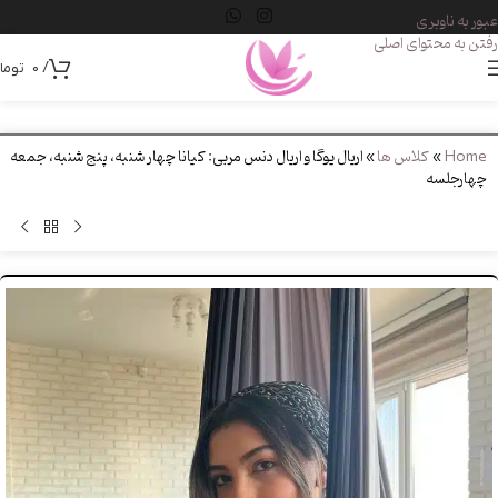
عبور به ناوبری
رفتن به محتوای اصلی
/
0
توما
Home
»
کلاس ها
»
اریال یوگا و اریال دنس مربی: کیانا چهار شنبه، پنج شنبه، جمعه
چهارجلسه