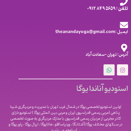
تلفن : 5659 849 0912
ایمیل :theanandayoga@gmail.com
آدرس: تهران -سعادت آباد
استودیو آناندا یوگا
اولین استودیو تخصصی یوگا در شمال غرب تهران با مدیریت و مربیگری شیدا
پناهی (مربی رسمی فدراسیون ایران و مربی بین المللی یوگا ) استودیو دارای
کادر مجربی از مربیان رسمی فدراسیون با مدارک مربیگری به صورت تخصصی
در سبکهای مختلف یوگا (آشتانگا ، وینیاسافلو ، هاتایوگا ، اریال یوگا ، پاور یوگا و
‌… ) پرتوجو می پذیرد.