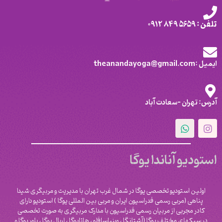
تلفن : 5659 849 0912
ایمیل :theanandayoga@gmail.com
آدرس: تهران -سعادت آباد
استودیو آناندا یوگا
اولین استودیو تخصصی یوگا در شمال غرب تهران با مدیریت و مربیگری شیدا
پناهی (مربی رسمی فدراسیون ایران و مربی بین المللی یوگا ) استودیو دارای
کادر مجربی از مربیان رسمی فدراسیون با مدارک مربیگری به صورت تخصصی
در سبکهای مختلف یوگا (آشتانگا ، وینیاسافلو ، هاتایوگا ، اریال یوگا ، پاور یوگا و