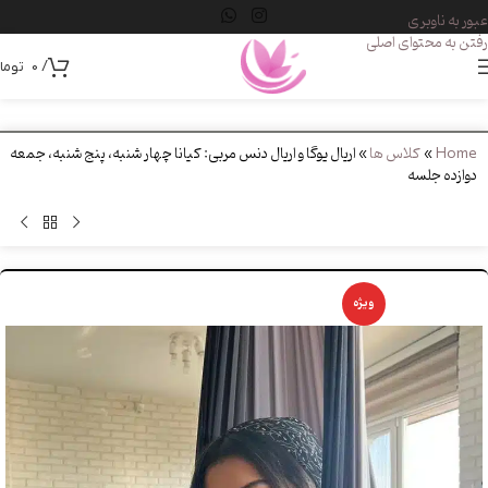
عبور به ناوبری
رفتن به محتوای اصلی
/
0
توما
Home
»
کلاس ها
»
اریال یوگا و اریال دنس مربی: کیانا چهار شنبه، پنج شنبه، جمعه
دوازده جلسه
ویژه