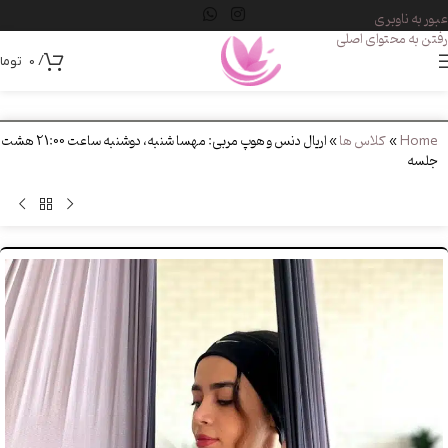
عبور به ناوبری
رفتن به محتوای اصلی
/
0
توما
Home
»
کلاس ها
»
اریال دنس و هوپ مربی: مهسا شنبه، دوشنبه ساعت 21:00 هشت
جلسه