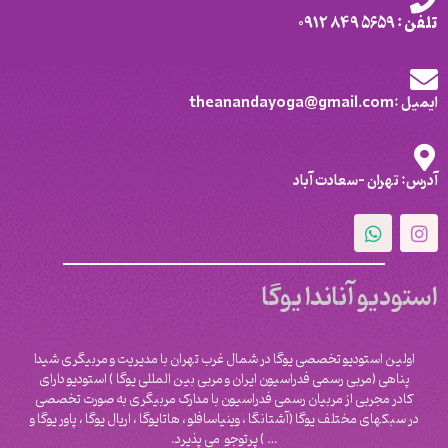
تلفن : 5659 849 0912
ایمیل :theanandayoga@gmail.com
آدرس: تهران -سعادت آباد
استودیو آناندا یوگا
اولین استودیو تخصصی یوگا در شمال غرب تهران با مدیریت و مربیگری شیدا
پناهی (مربی رسمی فدراسیون ایران و مربی بین المللی یوگا ) استودیو دارای
کادر مجربی از مربیان رسمی فدراسیون با مدارک مربیگری به صورت تخصصی
در سبکهای مختلف یوگا (آشتانگا ، وینیاسافلو ، هاتایوگا ، اریال یوگا ، پاور یوگا و
‌… ) پرتوجو می پذیرد.