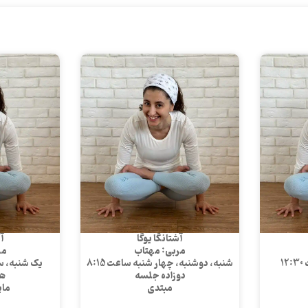
آشتانگا یوگا
آش
مربی: مهتاب
مر
1
شنبه، دوشنبه، چهار شنبه ساعت 8:15
یک شنبه، سه 
دوزاده جلسه
ه
مبتدی
مای