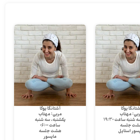
تانگا یوگا
آشتانگا یوگا
بی: مهتاب
مربی: مهتاب
شنبه ساعت 19:30
یکشنبه، سه شنبه
شت جلسه
ساعت 06:00
سور استایل
هشت جلسه
مایسور