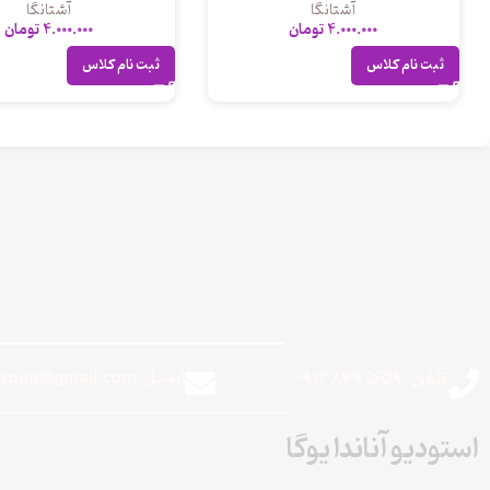
آشتانگا
آشتانگا
4.000.000
تومان
4.000.000
تومان
ثبت نام کلاس
ثبت نام کلاس
تلفن : 5659 849 0912
ایمیل :theanandayoga@gmail.com
استودیو آناندا یوگا