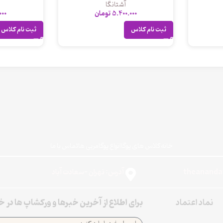
آشتانگا
5.400.000
تومان
000
ثبت نام کلاس
ثبت نام کلاس
خانه
کلاس های یوگا
انواع یوگا
مربی ها
تماس با ما
آدرس: تهران -سعادت آباد
نماد اعتماد
برای اطلاع از آخرین خبرها و ورکشاپ ها در 