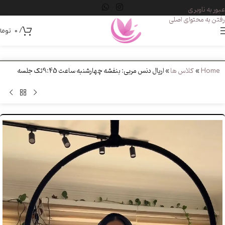
عبور به ناوبری
رفتن به محتوای اصلی
/
0
توما
Home
»
کلاس ها
»
اریال دنس مربی: بنفشه چهارشنبه ساعت 9:45تک جلسه