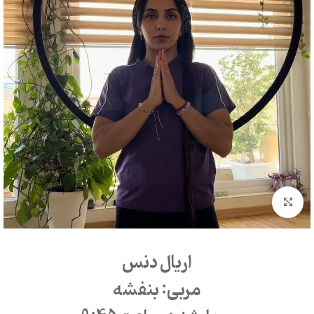
بزرگنمایی تصویر
اریال دنس
مربی: بنفشه