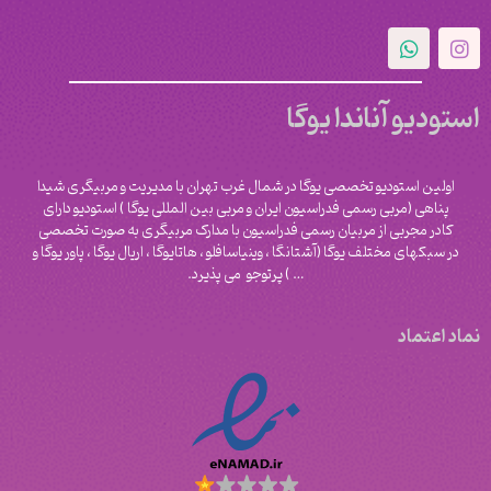
استودیو آناندا یوگا
اولین استودیو تخصصی یوگا در شمال غرب تهران با مدیریت و مربیگری شیدا
پناهی (مربی رسمی فدراسیون ایران و مربی بین المللی یوگا ) استودیو دارای
کادر مجربی از مربیان رسمی فدراسیون با مدارک مربیگری به صورت تخصصی
در سبکهای مختلف یوگا (آشتانگا ، وینیاسافلو ، هاتایوگا ، اریال یوگا ، پاور یوگا و
‌… ) پرتوجو می پذیرد.
نماد اعتماد