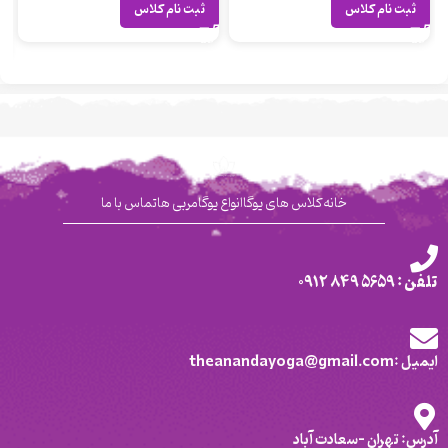
ثبت نام کلاس
ثبت نام کلاس
خانه
کلاس های یوگا
انواع یوگا
مربی ها
تماس با ما
تلفن : 5659 849 0912
ایمیل :theanandayoga@gmail.com
آدرس: تهران -سعادت آباد