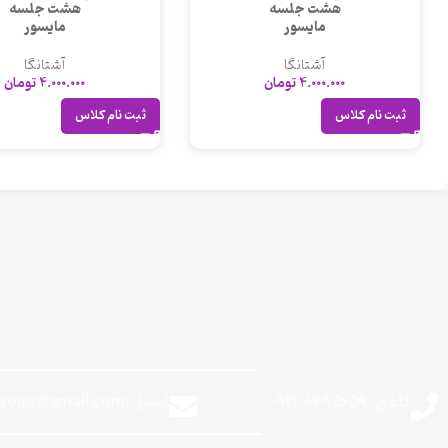
هشت جلسه
هشت جلسه
مایسور
مایسور
آشتانگا
آشتانگا
4.000.000
تومان
4.000.000
تومان
ثبت نام کلاس
ثبت نام کلاس
تلفن : 5659 849 0912
ایمیل :theanandayoga@gmail.com