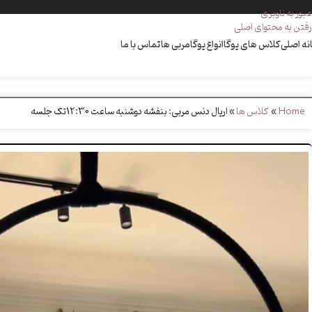
عبور به ناوبری
رفتن به محتوای اصلی
نه اصلی
کلاس های یوگا
انواع یوگا
مربی ها
تماس با ما
Home
»
کلاس ها
»
اریال دنس مربی: بنفشه دوشنبه ساعت 12:30تک جلسه