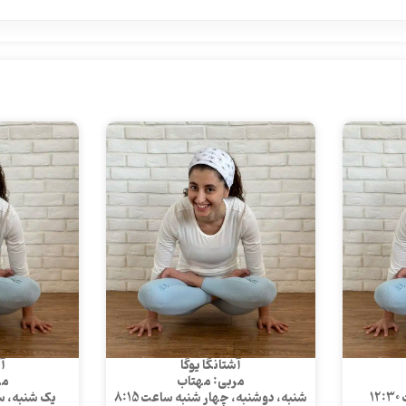
آشتانگا یوگا
آش
مربی: مهتاب
مر
1
شنبه، دوشنبه، چهار شنبه ساعت 8:15
یک شنبه، سه 