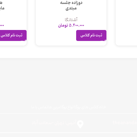
دوزاده جلسه
ه
مبتدی
مای
آشتانگا
5.400.000
تومان
000
ثبت نام کلاس
ثبت نام کلاس
خانه
کلاس های یوگا
انواع یوگا
مربی ها
تماس با ما
آدرس: تهران -سعادت آباد