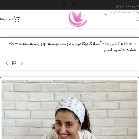
عبور به ناوبری
رفتن به محتوای اصلی
/
0
توما
Home
»
کلاس ها
»
آشتانگا یوگا مربی: مهتاب دوشنبه، چهارشنبه ساعت 06:00
هشت جلسهمایسور