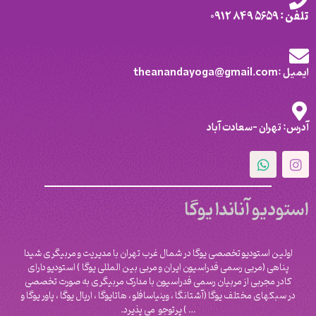
تلفن : 5659 849 0912
ایمیل :theanandayoga@gmail.com
آدرس: تهران -سعادت آباد
استودیو آناندا یوگا
اولین استودیو تخصصی یوگا در شمال غرب تهران با مدیریت و مربیگری شیدا
پناهی (مربی رسمی فدراسیون ایران و مربی بین المللی یوگا ) استودیو دارای
کادر مجربی از مربیان رسمی فدراسیون با مدارک مربیگری به صورت تخصصی
در سبکهای مختلف یوگا (آشتانگا ، وینیاسافلو ، هاتایوگا ، اریال یوگا ، پاور یوگا و
‌… ) پرتوجو می پذیرد.