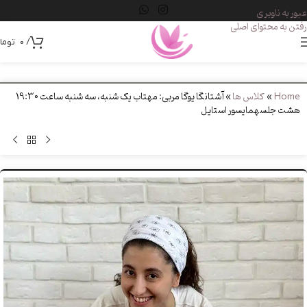
عبور به ناوبری
رفتن به محتوای اصلی
/
0
توما
Home
»
کلاس ها
»
آشتانگا یوگا مربی: مهتاب یک شنبه، سه شنبه ساعت 19:30
هشت جلسهمایسور استایل