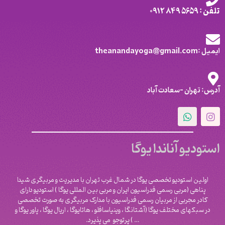
تلفن : 5659 849 0912
ایمیل :theanandayoga@gmail.com
آدرس: تهران -سعادت آباد
استودیو آناندا یوگا
اولین استودیو تخصصی یوگا در شمال غرب تهران با مدیریت و مربیگری شیدا
پناهی (مربی رسمی فدراسیون ایران و مربی بین المللی یوگا ) استودیو دارای
کادر مجربی از مربیان رسمی فدراسیون با مدارک مربیگری به صورت تخصصی
در سبکهای مختلف یوگا (آشتانگا ، وینیاسافلو ، هاتایوگا ، اریال یوگا ، پاور یوگا و
‌… ) پرتوجو می پذیرد.