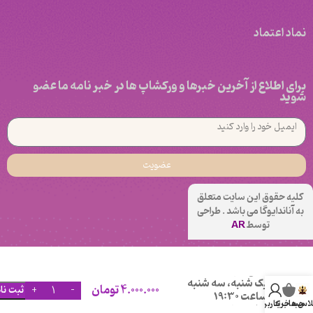
نماد اعتماد
برای اطلاع از آخرین خبرها و ورکشاپ ها در خبر نامه ما عضو
شوید
عضویت
کلیه حقوق این سایت متعلق
به آناندایوگا می باشد . طراحی
توسط
AR
آشتانگا یوگا
مربی: مهتاب
یک شنبه، سه شنبه
4.000.000
تومان
ثبت نا
ساعت 19:30
لاس ها
سبد خرید
حساب کاربری من
هشت جلسه