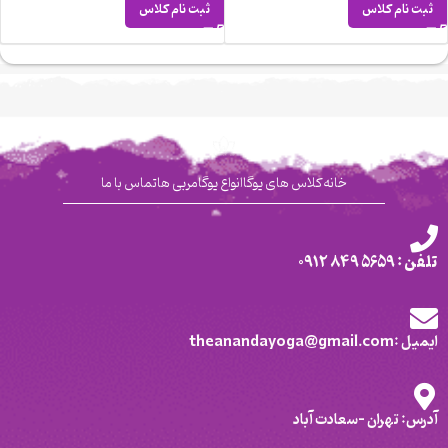
ثبت نام کلاس
ثبت نام کلاس
خانه
کلاس های یوگا
انواع یوگا
مربی ها
تماس با ما
تلفن : 5659 849 0912
ایمیل :theanandayoga@gmail.com
آدرس: تهران -سعادت آباد