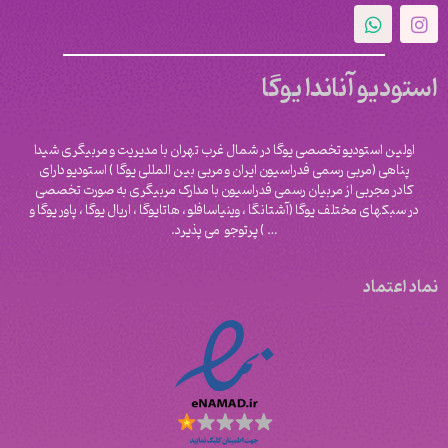
استودیو آناندا یوگا
اولین استودیو تخصصی یوگا در شمال غرب تهران با مدیریت و مربیگری شیدا
پناهی (مربی رسمی فدراسیون ایران و مربی بین المللی یوگا ) استودیو دارای
کادر مجربی از مربیان رسمی فدراسیون با مدارک مربیگری به صورت تخصصی
در سبکهای مختلف یوگا (آشتانگا ، وینیاسافلو ، هاتایوگا ، اریال یوگا ، پاور یوگا و
‌… ) پرتوجو می پذیرد.
نماد اعتماد