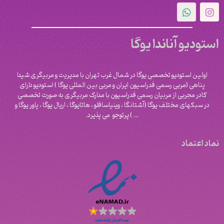
استودیو آناندا یوگا
اولین استودیو تخصصی یوگا در شمال غرب تهران با مدیریت و مربیگری شیدا
پناهی (مربی رسمی فدراسیون ایران و مربی بین المللی یوگا ) استودیو دارای
کادر مجربی از مربیان رسمی فدراسیون با مدارک مربیگری به صورت تخصصی
در سبکهای مختلف یوگا (آشتانگا ، وینیاسافلو ، هاتایوگا ، اریال یوگا ، پاور یوگا و
‌… ) پرتوجو می پذیرد.
نماد اعتماد