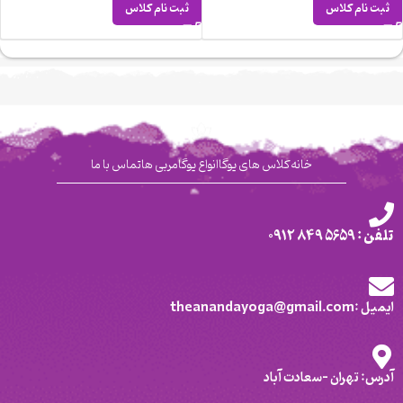
ثبت نام کلاس
ثبت نام کلاس
خانه
کلاس های یوگا
انواع یوگا
مربی ها
تماس با ما
تلفن : 5659 849 0912
ایمیل :theanandayoga@gmail.com
آدرس: تهران -سعادت آباد