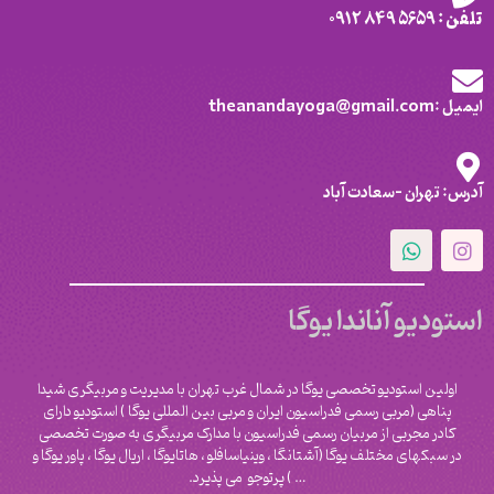
تلفن : 5659 849 0912
ایمیل :theanandayoga@gmail.com
آدرس: تهران -سعادت آباد
استودیو آناندا یوگا
اولین استودیو تخصصی یوگا در شمال غرب تهران با مدیریت و مربیگری شیدا
پناهی (مربی رسمی فدراسیون ایران و مربی بین المللی یوگا ) استودیو دارای
کادر مجربی از مربیان رسمی فدراسیون با مدارک مربیگری به صورت تخصصی
در سبکهای مختلف یوگا (آشتانگا ، وینیاسافلو ، هاتایوگا ، اریال یوگا ، پاور یوگا و
‌… ) پرتوجو می پذیرد.