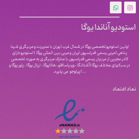
استودیو آناندا یوگا
اولین استودیو تخصصی یوگا در شمال غرب تهران با مدیریت و مربیگری شیدا
پناهی (مربی رسمی فدراسیون ایران و مربی بین المللی یوگا ) استودیو دارای
کادر مجربی از مربیان رسمی فدراسیون با مدارک مربیگری به صورت تخصصی
در سبکهای مختلف یوگا (آشتانگا ، وینیاسافلو ، هاتایوگا ، اریال یوگا ، پاور یوگا و
‌… ) پرتوجو می پذیرد.
نماد اعتماد