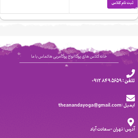
ثبت نام کلاس
خانه
کلاس های یوگا
انواع یوگا
مربی ها
تماس با ما
تلفن : 5659 849 0912
ایمیل :theanandayoga@gmail.com
آدرس: تهران -سعادت آباد