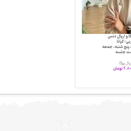
گا و اریال دنس
ی: کیانا
 پنج شنبه، جمعه
ت جلسه
یال یوگا
4.80
تومان