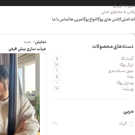
عبور به ناوبری
رفتن به محتوای اصلی
نه اصلی
کلاس های یوگا
انواع یوگا
مربی ها
تماس با ما
نمایش
همه
دسته‌های محصولات
آشتانگا
5
اریال یوگا
18
بدون دسته‌بندی
1
هاتا
5
وسایل یوگا
0
وینیاسا
16
مربی
کیانا
(4)