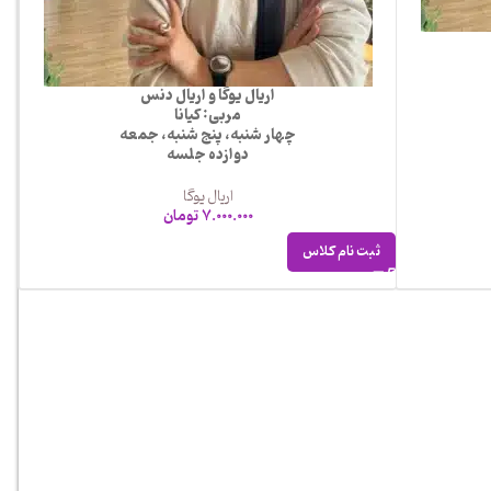
اریال یوگا و اریال دنس
مربی: کیانا
چهار شنبه، پنج شنبه، جمعه
دوازده جلسه
اریال یوگا
7.000.000
تومان
ثبت نام کلاس