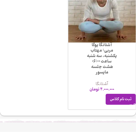
آشتانگا یوگا
مربی: مهتاب
یکشنبه، سه شنبه
ساعت 06:00
هشت جلسه
مایسور
آشتانگا
4.000.000
تومان
ثبت نام کلاس