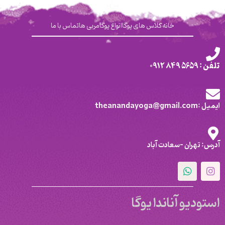
خانه
کلاس های یوگا
انواع یوگا
مربی ها
تماس با ما
تلفن : 5659 849 0912
ایمیل :theanandayoga@gmail.com
آدرس: تهران -سعادت آباد
استودیو آناندا یوگا