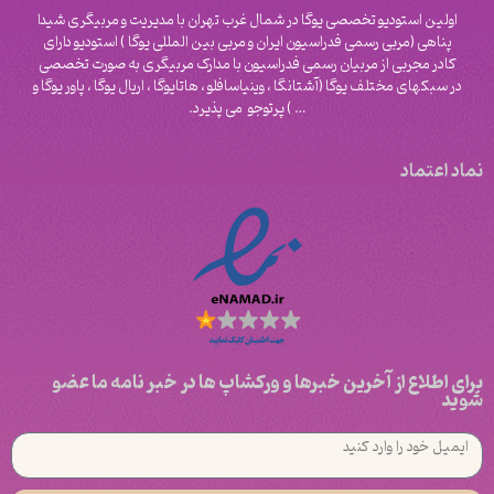
اولین استودیو تخصصی یوگا در شمال غرب تهران با مدیریت و مربیگری شیدا
پناهی (مربی رسمی فدراسیون ایران و مربی بین المللی یوگا ) استودیو دارای
کادر مجربی از مربیان رسمی فدراسیون با مدارک مربیگری به صورت تخصصی
در سبکهای مختلف یوگا (آشتانگا ، وینیاسافلو ، هاتایوگا ، اریال یوگا ، پاور یوگا و
‌… ) پرتوجو می پذیرد.
نماد اعتماد
برای اطلاع از آخرین خبرها و ورکشاپ ها در خبر نامه ما عضو
شوید