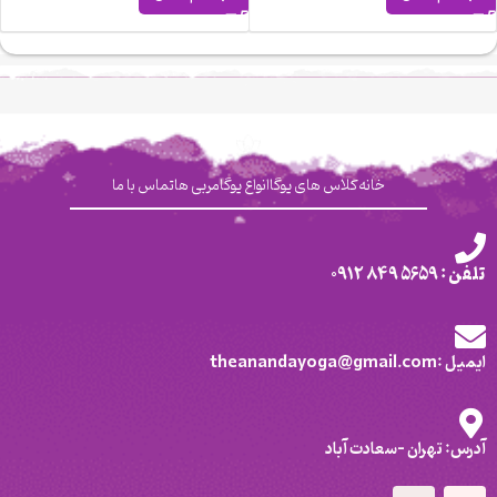
خانه
کلاس های یوگا
انواع یوگا
مربی ها
تماس با ما
تلفن : 5659 849 0912
ایمیل :theanandayoga@gmail.com
آدرس: تهران -سعادت آباد