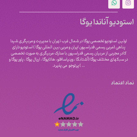
استودیو آناندا یوگا
اولین استودیو تخصصی یوگا در شمال غرب تهران با مدیریت و مربیگری شیدا
پناهی (مربی رسمی فدراسیون ایران و مربی بین المللی یوگا ) استودیو دارای
کادر مجربی از مربیان رسمی فدراسیون با مدارک مربیگری به صورت تخصصی
در سبکهای مختلف یوگا (آشتانگا ، وینیاسافلو ، هاتایوگا ، اریال یوگا ، پاور یوگا و
‌… ) پرتوجو می پذیرد.
نماد اعتماد